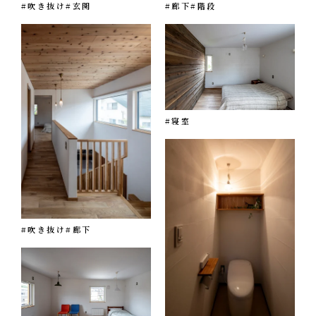
#吹き抜け
#玄関
#廊下
#階段
#寝室
#吹き抜け
#廊下