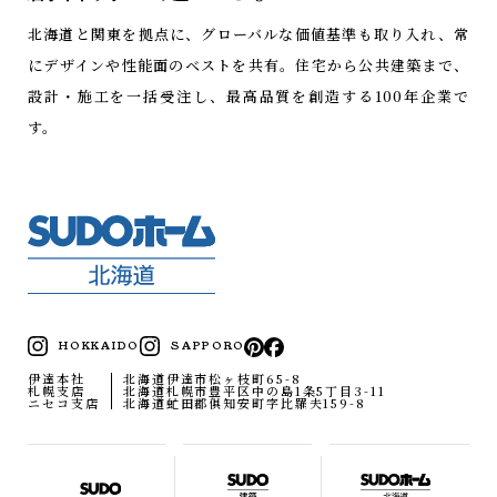
北海道と関東を拠点に、グローバルな価値基準も取り入れ、常
にデザインや性能面のベストを共有。
住宅から公共建築まで、
設計・施工を一括受注し、最高品質を創造する100年企業で
す。
HOKKAIDO
SAPPORO
伊達本社
北海道伊達市松ヶ枝町65-8
札幌支店
北海道札幌市豊平区中の島1条5丁目3-11
ニセコ支店
北海道虻田郡俱知安町字比羅夫159-8