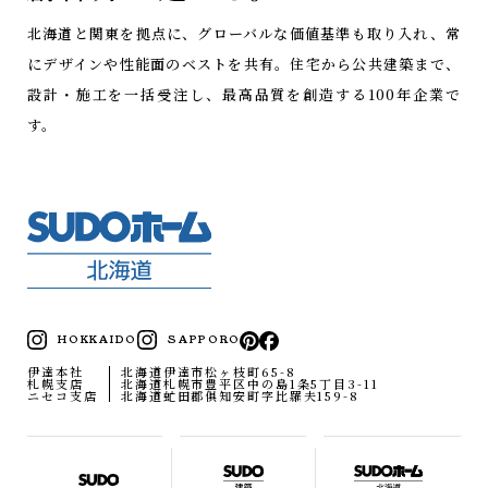
北海道と関東を拠点に、グローバルな価値基準も取り入れ、常
にデザインや性能面のベストを共有。
住宅から公共建築まで、
設計・施工を一括受注し、最高品質を創造する100年企業で
す。
HOKKAIDO
SAPPORO
伊達本社
北海道伊達市松ヶ枝町65-8
札幌支店
北海道札幌市豊平区中の島1条5丁目3-11
ニセコ支店
北海道虻田郡俱知安町字比羅夫159-8