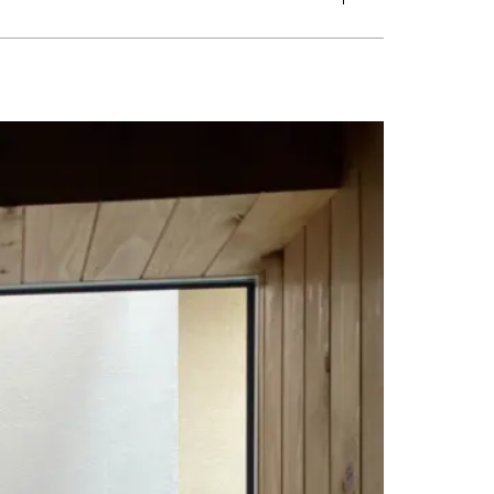
グ
#トイレ
#バスルーム
#ビルトインガレージ
#フリースペース
張り
#外観
#寝室
#店舗
#廊下
#書斎
#洋室
#洗面
#片流れ屋根