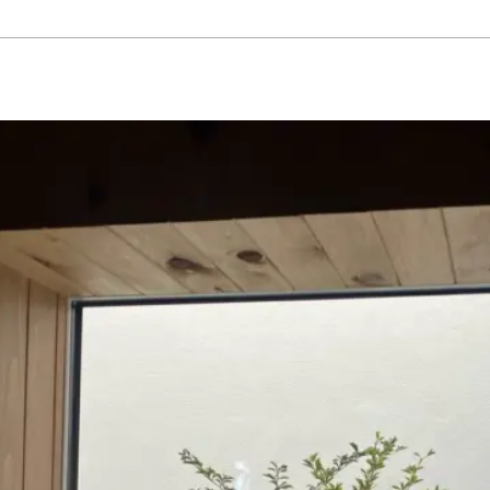
ーゼット
#エクステリア
#キッチン
#シューズクローゼット
#その他
#ダイニン
ト
#切妻屋根
#吹き抜け
#和室
#坪庭
#外壁ガルバリウム鋼板
#外壁塗壁
#外壁板