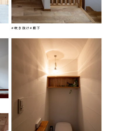
#吹き抜け
#廊下