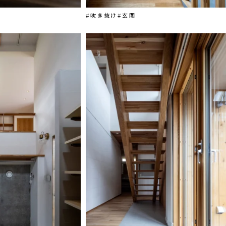
#吹き抜け
#玄関