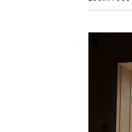
#ＵＴ
#ウォークインクロ
#ホール
#リビング
#ロフ
#玄関
#薪ストーブ
#階段