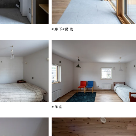
#廊下
#階段
#洋室