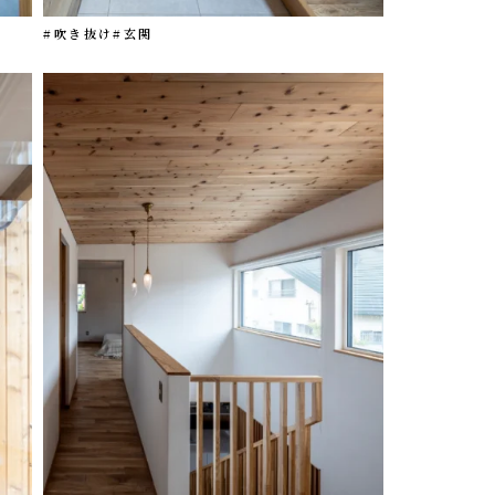
#吹き抜け
#玄関