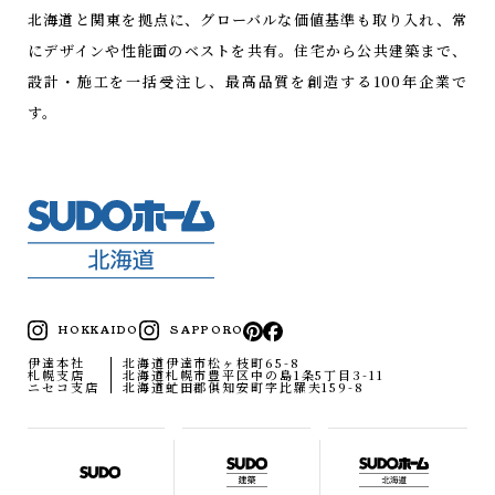
北海道と関東を拠点に、グローバルな価値基準も取り入れ、常
にデザインや性能面のベストを共有。
住宅から公共建築まで、
設計・施工を一括受注し、最高品質を創造する100年企業で
す。
HOKKAIDO
SAPPORO
伊達本社
北海道伊達市松ヶ枝町65-8
札幌支店
北海道札幌市豊平区中の島1条5丁目3-11
ニセコ支店
北海道虻田郡俱知安町字比羅夫159-8