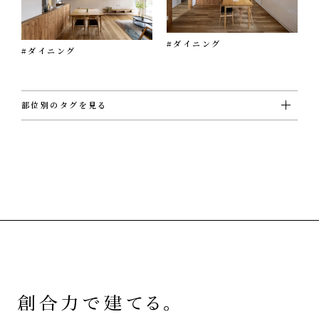
#ダイニング
#ダイニング
部位別のタグを見る
#ＵＴ
#ウォークインクローゼット
#エクステリア
#キッチン
#シューズクローゼット
#その他
#ダイニング
#トイレ
#バスルーム
#ビルトインガレージ
#フリースペース
#ホール
#リビング
#ロフト
#切妻屋根
#吹き抜け
#和室
#坪庭
#外壁ガルバリウム鋼板
#外壁塗壁
#外壁板張り
#外観
#寝室
#店舗
#廊下
#書斎
#洋室
#洗面
#片流れ屋根
#玄関
#薪ストーブ
#階段