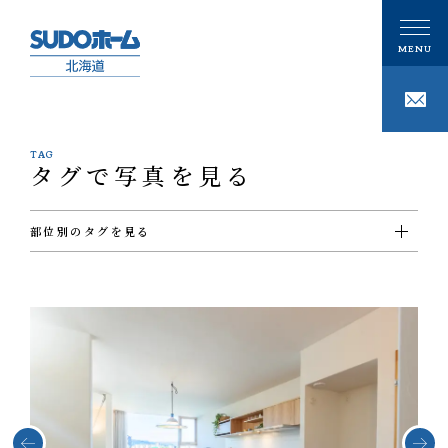
TAG
タグで写真を見る
CONCEPT
私たちの想い
部位別のタグを見る
PHILOSOPHY
私たちの家づくり
#ＵＴ
#ウォークインクローゼット
#エクステリア
#キッチン
#シューズクローゼット
#その他
#ダイニング
#トイレ
#バスルーム
#ビルトインガレージ
#フリースペース
#ホール
#リビング
#ロフト
#切妻屋根
#吹き抜け
#和室
#坪庭
#外壁ガルバリウム鋼板
#外壁塗壁
注文住宅
#外壁板張り
#外観
#寝室
#店舗
#廊下
#書斎
#洋室
#洗面
GALLERY
#片流れ屋根
#玄関
#薪ストーブ
#階段
ギャラリー
技術
事例紹介
性能
MODELHOUSE
モデルハウス
タグで写真を見る
設計施工