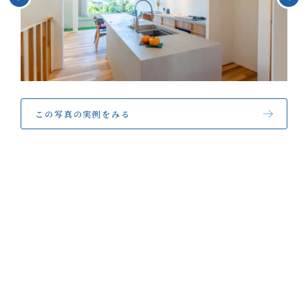
お客様の声
NEWS
リノベーション
お知らせ
家づくりの流れ
OPENHOUSE
オープンハウス
施工エリア
メンテナンスと補償
EVENT
イベント情報
この写真の実例をみる
LIVE REPORT
見せます建築現場
REAL ESTATE
不動産情報
ABOUT
会社紹介
企業コンセプト・会社概要
ONLINE MEETING
オンライン家づくり相談