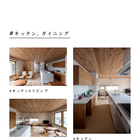
オフィス
エコへの取り組み
CONTACT
お問い合わせ・資料請求
キッチン, ダイニング
#キッチン
#リビング
#キッチン