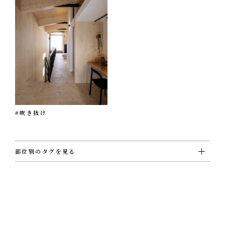
#吹き抜け
部位別のタグを見る
#ＵＴ
#ウォークインクローゼット
#エクステリア
#キッチン
#シューズクローゼット
#その他
#ダイニング
#トイレ
#バスルーム
#ビルトインガレージ
#フリースペース
#ホール
#リビング
#ロフト
#切妻屋根
#吹き抜け
#和室
#坪庭
#外壁ガルバリウム鋼板
#外壁塗壁
#外壁板張り
#外観
#寝室
#店舗
#廊下
#書斎
#洋室
#洗面
#片流れ屋根
#玄関
#薪ストーブ
#階段