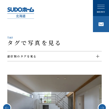
TAG
タグで写真を見る
CONCEPT
私たちの想い
部位別のタグを見る
PHILOSOPHY
私たちの家づくり
#ＵＴ
#ウォークインクローゼット
#エクステリア
#キッチン
#シューズクローゼット
#その他
#ダイニング
#トイレ
#バスルーム
#ビルトインガレージ
#フリースペース
#ホール
#リビング
#ロフト
#切妻屋根
#吹き抜け
#和室
#坪庭
#外壁ガルバリウム鋼板
#外壁塗壁
注文住宅
#外壁板張り
#外観
#寝室
#店舗
#廊下
#書斎
#洋室
#洗面
GALLERY
#片流れ屋根
#玄関
#薪ストーブ
#階段
ギャラリー
技術
事例紹介
性能
MODELHOUSE
モデルハウス
タグで写真を見る
設計施工