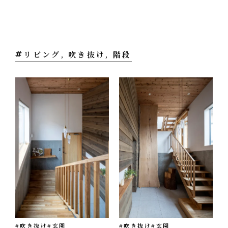
オフィス
エコへの取り組み
CONTACT
お問い合わせ・資料請求
リビング, 吹き抜け, 階段
#吹き抜け
#玄関
#吹き抜け
#玄関