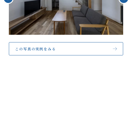
お客様の声
NEWS
リノベーション
お知らせ
家づくりの流れ
OPENHOUSE
オープンハウス
施工エリア
メンテナンスと補償
EVENT
イベント情報
この写真の実例をみる
LIVE REPORT
見せます建築現場
REAL ESTATE
不動産情報
ABOUT
会社紹介
企業コンセプト・会社概要
ONLINE MEETING
オンライン家づくり相談