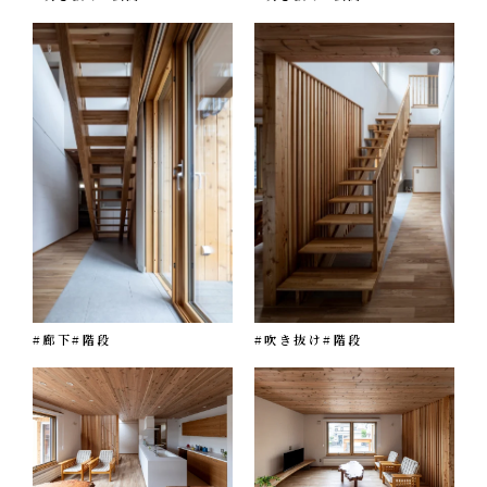
#廊下
#階段
#吹き抜け
#階段