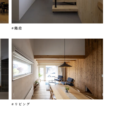
#階段
#リビング