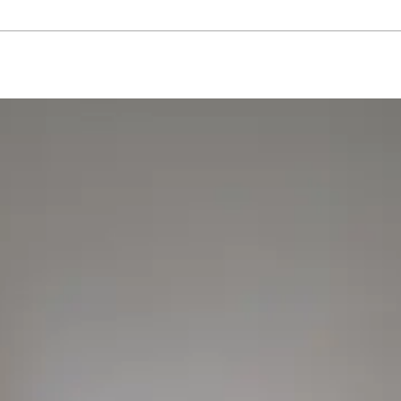
ーゼット
#エクステリア
#キッチン
#シューズクローゼット
#その他
#ダイニン
ト
#切妻屋根
#吹き抜け
#和室
#坪庭
#外壁ガルバリウム鋼板
#外壁塗壁
#外壁板