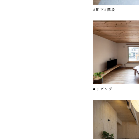
#廊下
#階段
#リビング