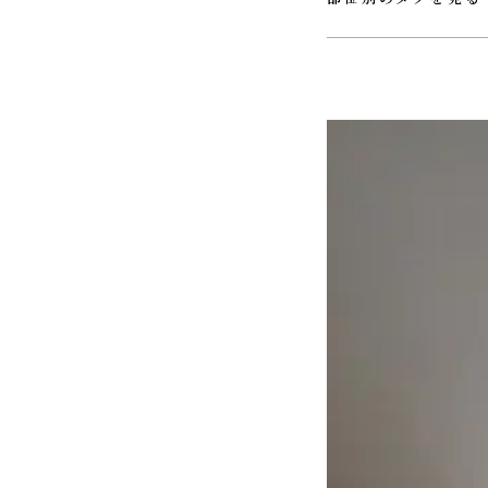
#ＵＴ
#ウォークインクロ
#ホール
#リビング
#ロフ
#玄関
#薪ストーブ
#階段