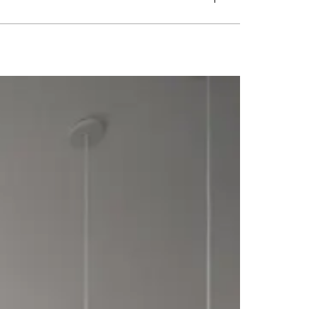
グ
#トイレ
#バスルーム
#ビルトインガレージ
#フリースペース
張り
#外観
#寝室
#店舗
#廊下
#書斎
#洋室
#洗面
#片流れ屋根