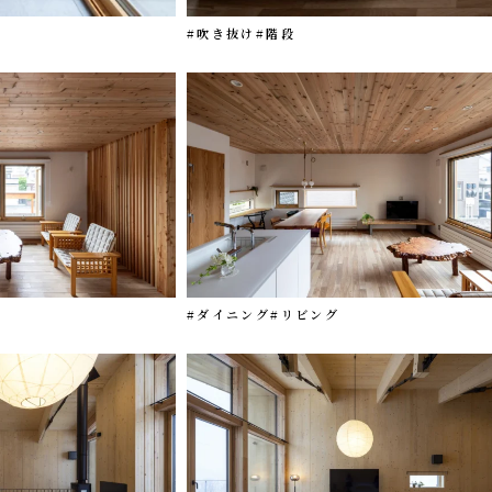
#吹き抜け
#階段
#ダイニング
#リビング