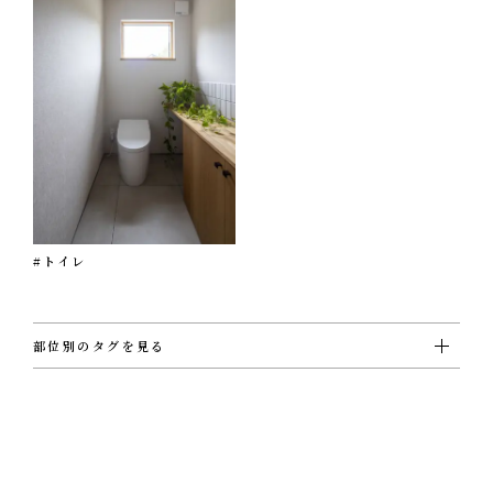
#トイレ
部位別のタグを見る
#ＵＴ
#ウォークインクローゼット
#エクステリア
#キッチン
#シューズクローゼット
#その他
#ダイニング
#トイレ
#バスルーム
#ビルトインガレージ
#フリースペース
#ホール
#リビング
#ロフト
#切妻屋根
#吹き抜け
#和室
#坪庭
#外壁ガルバリウム鋼板
#外壁塗壁
#外壁板張り
#外観
#寝室
#店舗
#廊下
#書斎
#洋室
#洗面
#片流れ屋根
#玄関
#薪ストーブ
#階段