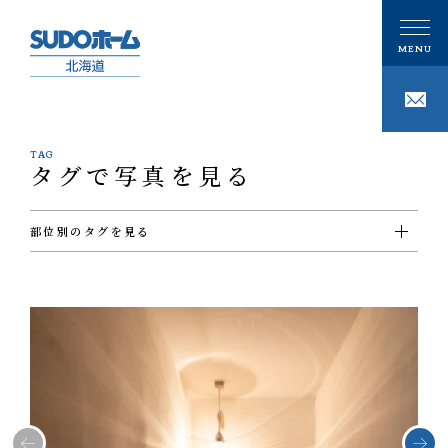
TAG
タグで写真を見る
CONCEPT
私たちの想い
部位別のタグを見る
PHILOSOPHY
私たちの家づくり
#ＵＴ
#ウォークインクローゼット
#エクステリア
#キッチン
#シューズクローゼット
#その他
#ダイニング
#トイレ
#バスルーム
#ビルトインガレージ
#フリースペース
#ホール
#リビング
#ロフト
#切妻屋根
#吹き抜け
#和室
#坪庭
#外壁ガルバリウム鋼板
#外壁塗壁
注文住宅
#外壁板張り
#外観
#寝室
#店舗
#廊下
#書斎
#洋室
#洗面
GALLERY
#片流れ屋根
#玄関
#薪ストーブ
#階段
ギャラリー
技術
事例紹介
性能
MODELHOUSE
モデルハウス
タグで写真を見る
設計施工