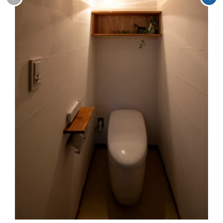
お客様の声
NEWS
リノベーション
お知らせ
家づくりの流れ
OPENHOUSE
オープンハウス
施工エリア
メンテナンスと補償
EVENT
イベント情報
LIVE REPORT
見せます建築現場
REAL ESTATE
不動産情報
ABOUT
会社紹介
企業コンセプト・会社概要
ONLINE MEETING
オンライン家づくり相談