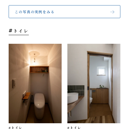
オフィス
この写真の実例をみる
エコへの取り組み
CONTACT
お問い合わせ・資料請求
トイレ
#トイレ
#トイレ