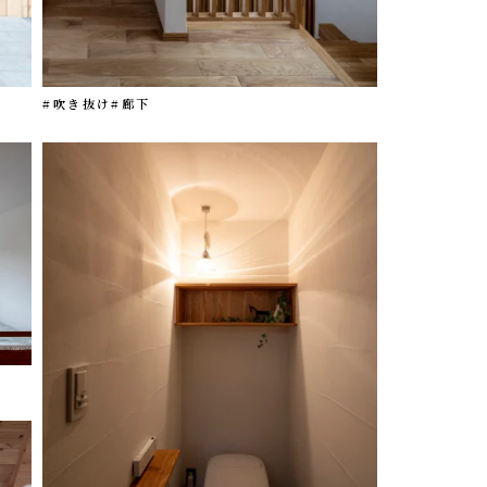
#吹き抜け
#廊下