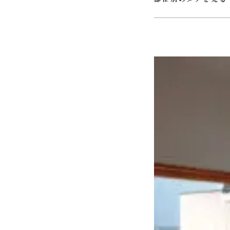
#ＵＴ
#ウォークインクロ
#ホール
#リビング
#ロフ
#玄関
#薪ストーブ
#階段