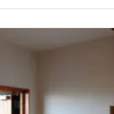
ーゼット
#エクステリア
#キッチン
#シューズクローゼット
#その他
#ダイニン
ト
#切妻屋根
#吹き抜け
#和室
#坪庭
#外壁ガルバリウム鋼板
#外壁塗壁
#外壁板