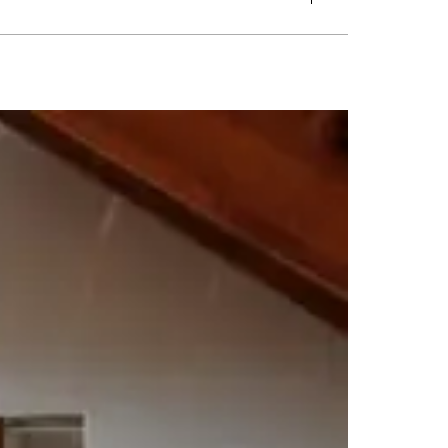
グ
#トイレ
#バスルーム
#ビルトインガレージ
#フリースペース
張り
#外観
#寝室
#店舗
#廊下
#書斎
#洋室
#洗面
#片流れ屋根