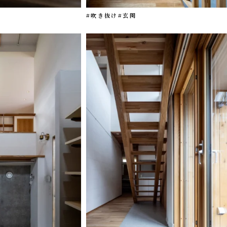
#吹き抜け
#玄関