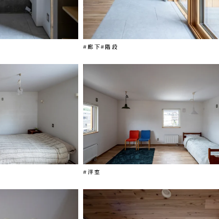
#廊下
#階段
#洋室