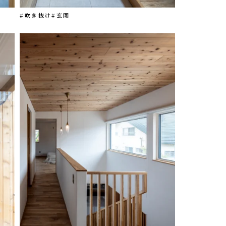
#吹き抜け
#玄関