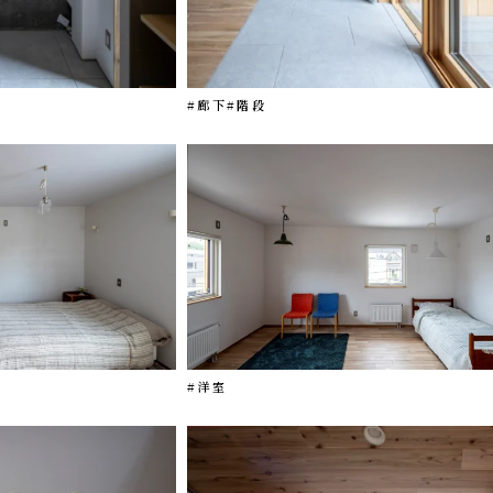
#廊下
#階段
#洋室