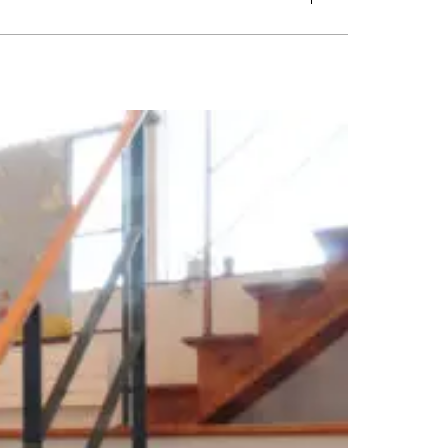
グ
#トイレ
#バスルーム
#ビルトインガレージ
#フリースペース
張り
#外観
#寝室
#店舗
#廊下
#書斎
#洋室
#洗面
#片流れ屋根