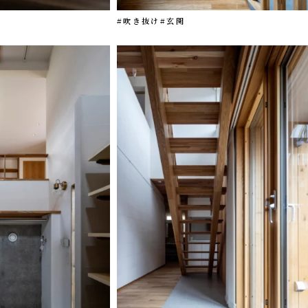
#吹き抜け
#玄関