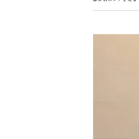
#ＵＴ
#ウォークインクロ
#ホール
#リビング
#ロフ
#玄関
#薪ストーブ
#階段