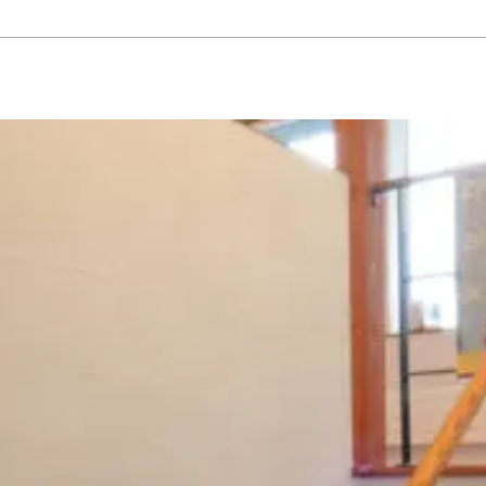
ーゼット
#エクステリア
#キッチン
#シューズクローゼット
#その他
#ダイニン
ト
#切妻屋根
#吹き抜け
#和室
#坪庭
#外壁ガルバリウム鋼板
#外壁塗壁
#外壁板