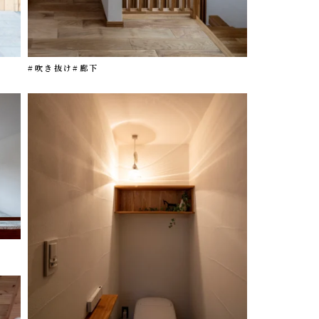
#吹き抜け
#廊下