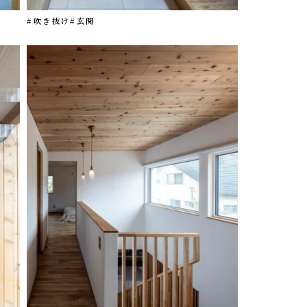
#吹き抜け
#玄関