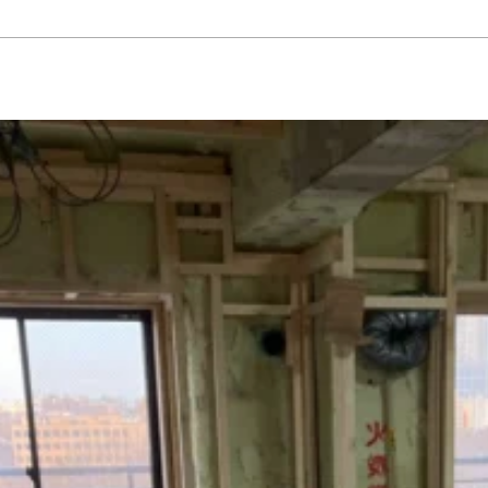
ーゼット
#エクステリア
#キッチン
#シューズクローゼット
#その他
#ダイニン
ト
#切妻屋根
#吹き抜け
#和室
#坪庭
#外壁ガルバリウム鋼板
#外壁塗壁
#外壁板