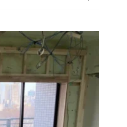
グ
#トイレ
#バスルーム
#ビルトインガレージ
#フリースペース
張り
#外観
#寝室
#店舗
#廊下
#書斎
#洋室
#洗面
#片流れ屋根