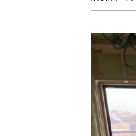
#ＵＴ
#ウォークインクロ
#ホール
#リビング
#ロフ
#玄関
#薪ストーブ
#階段