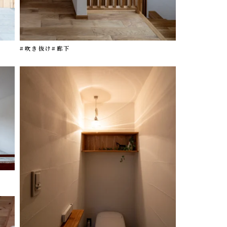
#吹き抜け
#廊下