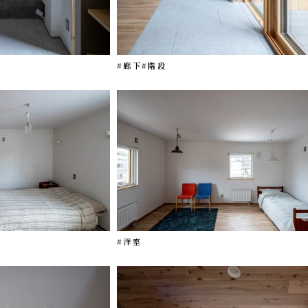
#廊下
#階段
#洋室