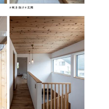
#吹き抜け
#玄関