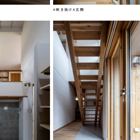
#吹き抜け
#玄関