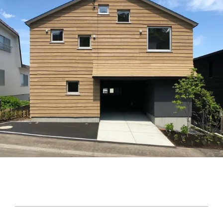
お客様の声
NEWS
リノベーション
お知らせ
家づくりの流れ
OPENHOUSE
オープンハウス
施工エリア
メンテナンスと補償
EVENT
イベント情報
LIVE REPORT
見せます建築現場
REAL ESTATE
不動産情報
ABOUT
会社紹介
企業コンセプト・会社概要
ONLINE MEETING
オンライン家づくり相談