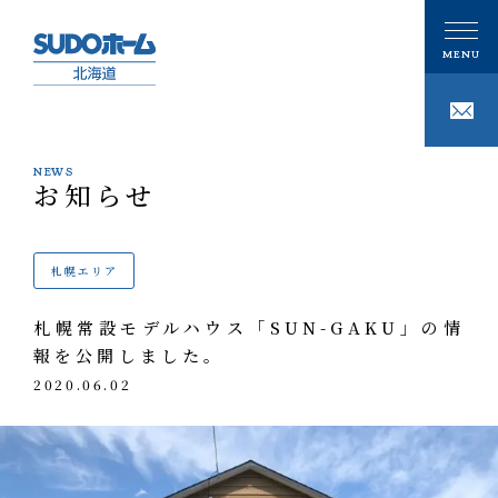
NEWS
お知らせ
CONCEPT
私たちの想い
札幌エリア
PHILOSOPHY
私たちの家づくり
札幌常設モデルハウス「SUN-GAKU」の情
注文住宅
報を公開しました。
GALLERY
ギャラリー
2020.06.02
技術
事例紹介
性能
MODELHOUSE
モデルハウス
タグで写真を見る
設計施工