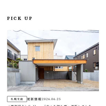
オフィス
エコへの取り組み
CONTACT
お問い合わせ・資料請求
PICK UP
更新情報
2026.06.25
札幌支店