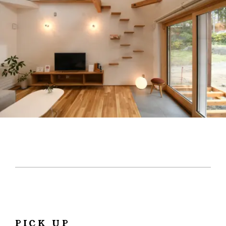
お客様の声
NEWS
リノベーション
お知らせ
家づくりの流れ
OPENHOUSE
オープンハウス
施工エリア
メンテナンスと補償
EVENT
イベント情報
LIVE REPORT
見せます建築現場
REAL ESTATE
不動産情報
ABOUT
会社紹介
企業コンセプト・会社概要
ONLINE MEETING
PICK UP
オンライン家づくり相談