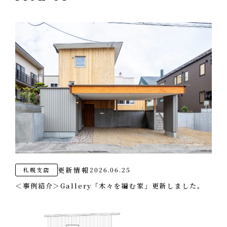
オフィス
エコへの取り組み
CONTACT
お問い合わせ・資料請求
更新情報
2026.06.25
札幌支店
＜事例紹介＞Gallery「木々を編む家」更新しました。