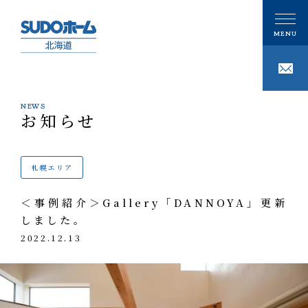
NEWS
お知らせ
CONCEPT
私たちの想い
札幌エリア
PHILOSOPHY
私たちの家づくり
＜事例紹介＞Gallery「DANNOYA」更新
注文住宅
しました。
GALLERY
ギャラリー
2022.12.13
技術
事例紹介
性能
MODELHOUSE
モデルハウス
タグで写真を見る
設計施工