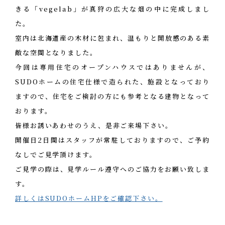
オフィス
きる「vegelab」が真狩の広大な畑の中に完成しまし
た。
エコへの取り組み
CONTACT
お問い合わせ・資料請求
室内は北海道産の木材に包まれ、温もりと開放感のある素
敵な空間となりました。
今回は専用住宅のオープンハウスではありませんが、
SUDOホームの住宅仕様で造られた、施設となっており
ますので、住宅をご検討の方にも参考となる建物となって
おります。
皆様お誘いあわせのうえ、是非ご来場下さい。
開催日2日間はスタッフが常駐しておりますので、ご予約
なしでご見学頂けます。
ご見学の際は、見学ルール遵守へのご協力をお願い致しま
す。
詳しくはSUDOホームHPをご確認下さい。