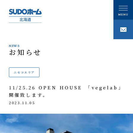
NEWS
お知らせ
CONCEPT
私たちの想い
ニセコエリア
PHILOSOPHY
私たちの家づくり
11/25.26 OPEN HOUSE 「vegelab」
注文住宅
開催致します。
GALLERY
ギャラリー
2023.11.05
技術
事例紹介
性能
MODELHOUSE
モデルハウス
タグで写真を見る
設計施工