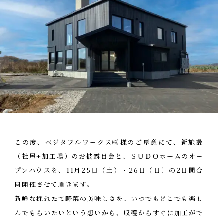
お客様の声
NEWS
リノベーション
お知らせ
家づくりの流れ
OPENHOUSE
オープンハウス
施工エリア
メンテナンスと補償
EVENT
イベント情報
LIVE REPORT
見せます建築現場
この度、ベジタブルワークス㈱様のご厚意にて、新施設
REAL ESTATE
不動産情報
（社屋+加工場）のお披露目会と、ＳＵＤＯホームのオー
プンハウスを、11月25日（土）・26日（日）の2日間合
ABOUT
会社紹介
同開催させて頂きます。
新鮮な採れたて野菜の美味しさを、いつでもどこでも楽し
企業コンセプト・会社概要
ONLINE MEETING
んでもらいたいという想いから、収穫からすぐに加工がで
オンライン家づくり相談