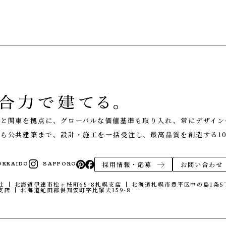
くり
NEWS
お知らせ
EVENT
イベント情報
道と関東を拠点に、グローバルな価値基準も取り入れ、常にデザイン
LIVE REPORT
見せます建築現場
ら公共建築まで、設計・施工を一括受注し、最高品質を創造する10
REAL ESTATE
不動産情報
ABOUT
採用情報・応募
お問い合わせ
OKKAIDO
SAPPORO
会社紹介
社
北海道伊達市松ヶ枝町65-8
札幌支店
北海道札幌市豊平区中の島1条5丁
企業コンセプト・会社概要
支店
北海道虻田郡俱知安町字比羅夫159-8
オフィス
エコへの取り組み
ONLINE MEETING