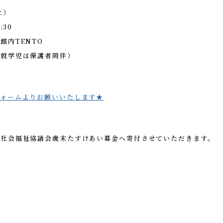
土）
:30
館内TENTO
未就学児は保護者同伴）
フォームよりお願いいたします★
市社会福祉協議会歳末たすけあい募金へ寄付させていただきます。