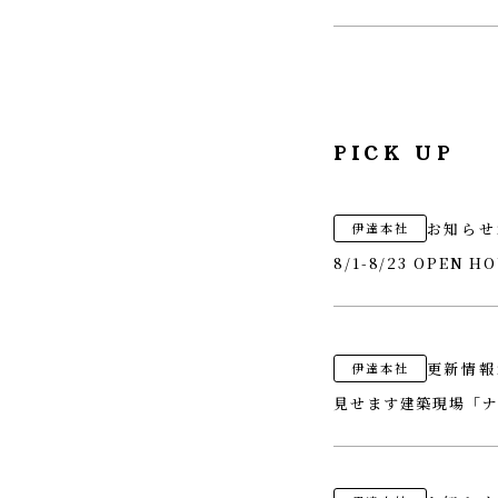
PICK UP
お知らせ
伊達本社
8/1-8/23 OPEN
更新情報
伊達本社
見せます建築現場「ナ