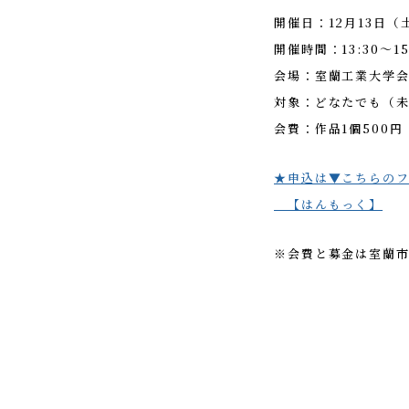
開催日：12月13日（
開催時間：13:30～15
会場：室蘭工業大学会
対象：どなたでも（
会費：作品1個500円
★申込は▼こちらの
【はんもっく】
※会費と募金は室蘭