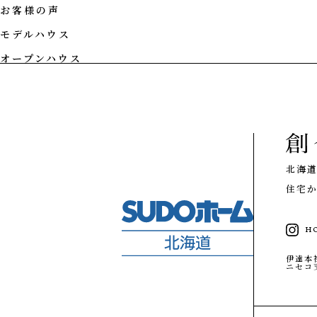
お客様の声
モデルハウス
CONCEPT
オープンハウス
私たちの想い
PHILOSOPHY
私たちの家づ
注文住宅
技術
性能
北海
設計施工
住宅か
リノベーション
家づくりの流れ
施工エリア
H
メンテナンスと補償
GALLERY
伊達本
ギャラリー
ニセコ
私たちの想い
事例紹介
私たちの家づくり
タグで写真を見る