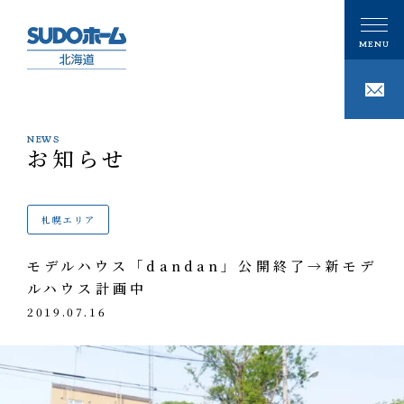
NEWS
お知らせ
CONCEPT
私たちの想い
札幌エリア
PHILOSOPHY
私たちの家づくり
モデルハウス「dandan」公開終了→新モデ
注文住宅
ルハウス計画中
GALLERY
ギャラリー
2019.07.16
技術
事例紹介
性能
MODELHOUSE
モデルハウス
タグで写真を見る
設計施工