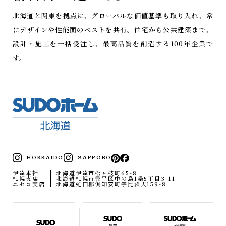
北海道と関東を拠点に、グローバルな価値基準も取り入れ、常
にデザインや性能面のベストを共有。
住宅から公共建築まで、
設計・施工を一括受注し、最高品質を創造する100年企業で
す。
HOKKAIDO
SAPPORO
伊達本社
北海道伊達市松ヶ枝町65-8
札幌支店
北海道札幌市豊平区中の島1条5丁目3-11
ニセコ支店
北海道虻田郡俱知安町字比羅夫159-8