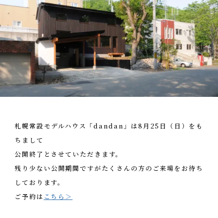
お客様の声
NEWS
リノベーション
お知らせ
家づくりの流れ
OPENHOUSE
オープンハウス
施工エリア
メンテナンスと補償
EVENT
イベント情報
LIVE REPORT
見せます建築現場
札幌常設モデルハウス「dandan」は8月25日（日）をも
ちまして
REAL ESTATE
不動産情報
公開終了とさせていただきます。
残り少ない公開期間ですがたくさんの方のご来場をお待ち
ABOUT
しております。
会社紹介
ご予約は
こちら＞
企業コンセプト・会社概要
ONLINE MEETING
オンライン家づくり相談