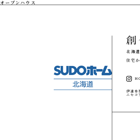
オープンハウス
私たちの想い
PHILOSOPHY
私たちの家づ
注文住宅
技術
性能
北海
設計施工
住宅か
リノベーション
家づくりの流れ
施工エリア
H
メンテナンスと補償
GALLERY
伊達本
ギャラリー
ニセコ
私たちの想い
事例紹介
私たちの家づくり
タグで写真を見る
事例紹介
お客様の声
MODELHOUSE
モデルハウス
お客様の声