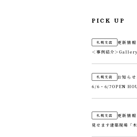
PICK UP
更新情報
札幌支店
＜事例紹介＞Galle
お知らせ
札幌支店
6/6・6/7OPEN 
更新情報
札幌支店
見せます建築現場「木