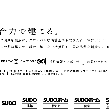
くり
NEWS
お知らせ
EVENT
イベント情報
道と関東を拠点に、グローバルな価値基準も取り入れ、常にデザイン
LIVE REPORT
見せます建築現場
ら公共建築まで、設計・施工を一括受注し、最高品質を創造する10
REAL ESTATE
不動産情報
ABOUT
採用情報・応募
お問い合わせ
OKKAIDO
SAPPORO
会社紹介
社
北海道伊達市松ヶ枝町65-8
札幌支店
北海道札幌市豊平区中の島1条5丁
企業コンセプト・会社概要
支店
北海道虻田郡俱知安町字比羅夫159-8
オフィス
エコへの取り組み
ONLINE MEETING
オンライン家づくり相談
CONTACT
お問い合わせ・資料請求