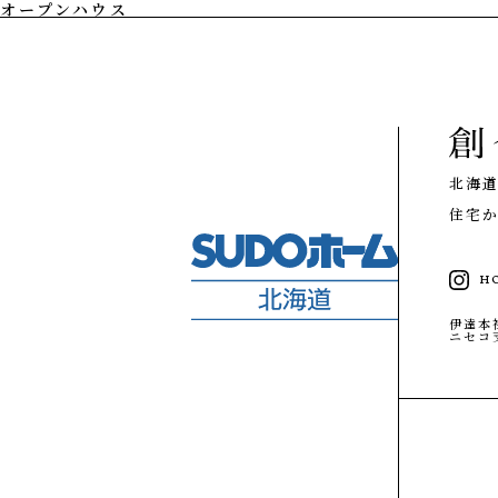
オープンハウス
私たちの想い
PHILOSOPHY
私たちの家づ
注文住宅
技術
性能
北海
設計施工
住宅か
リノベーション
家づくりの流れ
施工エリア
H
メンテナンスと補償
GALLERY
伊達本
ギャラリー
ニセコ
私たちの想い
事例紹介
私たちの家づくり
タグで写真を見る
事例紹介
お客様の声
MODELHOUSE
モデルハウス
お客様の声