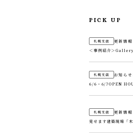
PICK UP
更新情報
札幌支店
＜事例紹介＞Galle
お知らせ
札幌支店
6/6・6/7OPEN 
更新情報
札幌支店
見せます建築現場「木