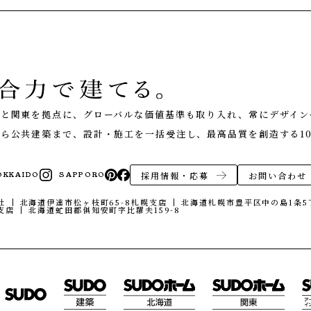
くり
NEWS
お知らせ
EVENT
イベント情報
道と関東を拠点に、グローバルな価値基準も取り入れ、常にデザイン
LIVE REPORT
見せます建築現場
ら公共建築まで、設計・施工を一括受注し、最高品質を創造する10
REAL ESTATE
不動産情報
ABOUT
採用情報・応募
お問い合わせ
OKKAIDO
SAPPORO
会社紹介
社
北海道伊達市松ヶ枝町65-8
札幌支店
北海道札幌市豊平区中の島1条5丁
企業コンセプト・会社概要
支店
北海道虻田郡俱知安町字比羅夫159-8
オフィス
エコへの取り組み
ONLINE MEETING
オンライン家づくり相談
CONTACT
お問い合わせ・資料請求