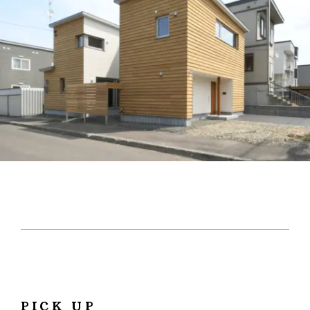
お客様の声
NEWS
リノベーション
お知らせ
家づくりの流れ
OPENHOUSE
オープンハウス
施工エリア
メンテナンスと補償
EVENT
イベント情報
LIVE REPORT
見せます建築現場
REAL ESTATE
不動産情報
ABOUT
会社紹介
企業コンセプト・会社概要
ONLINE MEETING
PICK UP
オンライン家づくり相談