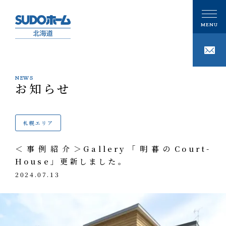
NEWS
お知らせ
CONCEPT
私たちの想い
札幌エリア
PHILOSOPHY
私たちの家づくり
＜事例紹介＞Gallery「明暮のCourt-
注文住宅
House」更新しました。
GALLERY
ギャラリー
2024.07.13
技術
事例紹介
性能
MODELHOUSE
モデルハウス
タグで写真を見る
設計施工