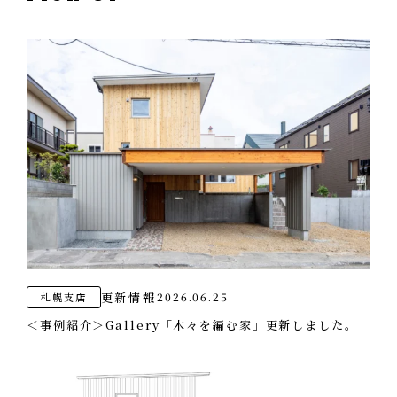
オフィス
エコへの取り組み
CONTACT
お問い合わせ・資料請求
更新情報
2026.06.25
札幌支店
＜事例紹介＞Gallery「木々を編む家」更新しました。