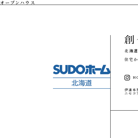
オープンハウス
私たちの想い
PHILOSOPHY
私たちの家づ
注文住宅
技術
性能
北海
設計施工
住宅か
リノベーション
家づくりの流れ
施工エリア
H
メンテナンスと補償
GALLERY
伊達本
ギャラリー
ニセコ
私たちの想い
事例紹介
私たちの家づくり
タグで写真を見る
事例紹介
お客様の声
MODELHOUSE
モデルハウス
お客様の声