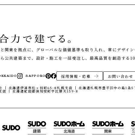
くり
NEWS
お知らせ
EVENT
イベント情報
道と関東を拠点に、グローバルな価値基準も取り入れ、常にデザイン
LIVE REPORT
見せます建築現場
ら公共建築まで、設計・施工を一括受注し、最高品質を創造する10
REAL ESTATE
不動産情報
ABOUT
採用情報・応募
お問い合わせ
OKKAIDO
SAPPORO
会社紹介
社
北海道伊達市松ヶ枝町65-8
札幌支店
北海道札幌市豊平区中の島1条5丁
企業コンセプト・会社概要
支店
北海道虻田郡俱知安町字比羅夫159-8
オフィス
エコへの取り組み
ONLINE MEETING
オンライン家づくり相談
CONTACT
お問い合わせ・資料請求