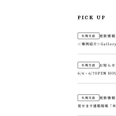
PICK UP
更新情報
札幌支店
＜事例紹介＞Galle
お知らせ
札幌支店
6/6・6/7OPEN 
更新情報
札幌支店
見せます建築現場「木