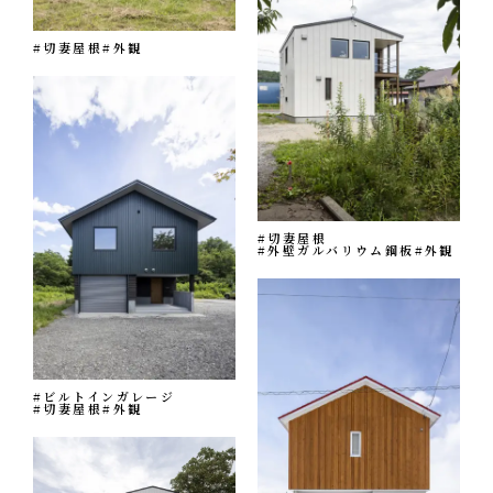
#切妻屋根
#外観
#切妻屋根
#外壁ガルバリウム鋼板
#外観
#ビルトインガレージ
#切妻屋根
#外観