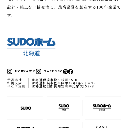
設計・施工を一括受注し、最高品質を創造する100年企業で
す。
HOKKAIDO
SAPPORO
伊達本社
北海道伊達市松ヶ枝町65-8
札幌支店
北海道札幌市豊平区中の島1条5丁目3-11
ニセコ支店
北海道虻田郡俱知安町字比羅夫159-8
SAAD