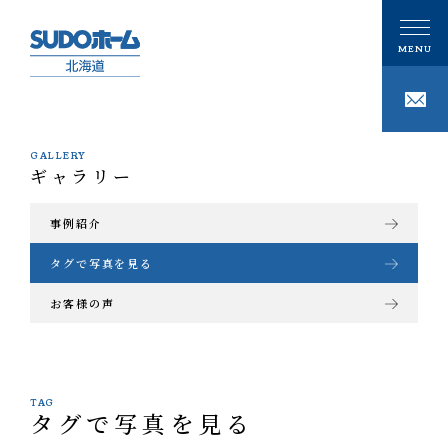
GALLERY
ギャラリー
CONCEPT
私たちの想い
事例紹介
PHILOSOPHY
私たちの家づくり
タグで写真を見る
お客様の声
注文住宅
GALLERY
ギャラリー
技術
事例紹介
性能
MODELHOUSE
モデルハウス
TAG
タグで写真を見る
タグで写真を見る
設計施工