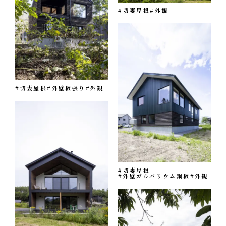
オフィス
#切妻屋根
#外観
エコへの取り組み
CONTACT
お問い合わせ・資料請求
#切妻屋根
#外壁板張り
#外観
#切妻屋根
#外壁ガルバリウム鋼板
#外観