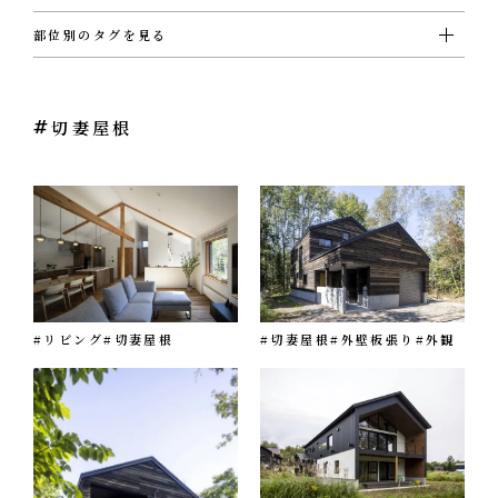
お客様の声
NEWS
リノベーション
お知らせ
部位別のタグを見る
家づくりの流れ
#ＵＴ
#ウォークインクローゼット
#エクステリア
#キッチン
#シューズクローゼット
OPENHOUSE
#その他
#ダイニング
#トイレ
#バスルーム
#ビルトインガレージ
オープンハウス
#フリースペース
#ホール
#リビング
#ロフト
施工エリア
#切妻屋根
#吹き抜け
#和室
#坪庭
#外壁ガルバリウム鋼板
#外壁塗壁
切妻屋根
#外壁板張り
#外観
#寝室
#店舗
#廊下
#書斎
#洋室
#洗面
#片流れ屋根
#玄関
#薪ストーブ
#階段
メンテナンスと補償
EVENT
イベント情報
LIVE REPORT
見せます建築現場
REAL ESTATE
不動産情報
#リビング
#切妻屋根
#切妻屋根
#外壁板張り
#外観
ABOUT
会社紹介
企業コンセプト・会社概要
ONLINE MEETING
オンライン家づくり相談