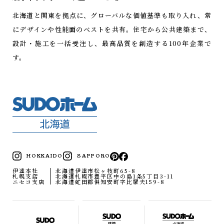
北海道と関東を拠点に、グローバルな価値基準も取り入れ、常
にデザインや性能面のベストを共有。
住宅から公共建築まで、
設計・施工を一括受注し、最高品質を創造する100年企業で
す。
HOKKAIDO
SAPPORO
伊達本社
北海道伊達市松ヶ枝町65-8
札幌支店
北海道札幌市豊平区中の島1条5丁目3-11
ニセコ支店
北海道虻田郡俱知安町字比羅夫159-8