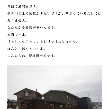
お客様の声
NEWS
リノベーション
今回で最終回です。
お知らせ
他の現場より回数が少ないですが、サボっているわけでは
家づくりの流れ
ありません。
OPENHOUSE
オープンハウス
施工エリア
なかなかやる暇が無いんです。
本当ですよ。
メンテナンスと補償
EVENT
イベント情報
けっしてサボっているわけではありません。
ほんとにほんとですよ。
LIVE REPORT
こんにちわ。現場担当Ｓです。
見せます建築現場
REAL ESTATE
不動産情報
ABOUT
会社紹介
企業コンセプト・会社概要
ONLINE MEETING
オンライン家づくり相談