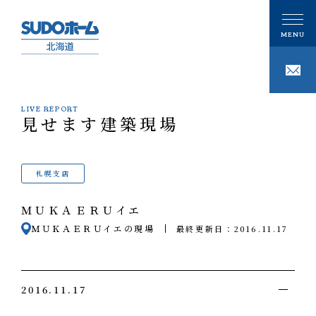
LIVE REPORT
見せます建築現場
CONCEPT
私たちの想い
札幌支店
PHILOSOPHY
私たちの家づくり
ＭＵＫＡＥＲＵイエ
注文住宅
GALLERY
ＭＵＫＡＥＲＵイエの現場
最終更新日：2016.11.17
ギャラリー
技術
事例紹介
性能
MODELHOUSE
モデルハウス
2016.11.17
タグで写真を見る
設計施工