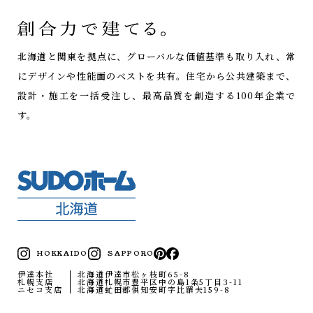
を引き連れて、総勢６人でスタートダッシュをかけます。
キッチンになるところです。
保冷庫の壁を組んでいます。
ギザギザの材料は階段の準備です。
北海道と関東を拠点に、グローバルな価値基準も取り入れ、常
塗り壁も終わりましたので、追っかけ設備・電気の準備で
にデザインや性能面のベストを共有。
住宅から公共建築まで、
す。
設計・施工を一括受注し、最高品質を創造する100年企業で
おっかけＰＢを張っていきます。
す。
キレイに貼り終えました。
当日、午前中別の用事を片付けてから午後に現場に向かっ
たところ、もう既にここまで進んでいました。
２回目の仕上げモルタルです。
シンプルな建物なのでとても順調に施工出来たそうです。
このあと、ごりごり削って仕上げていきます。
HOKKAIDO
SAPPORO
１日でここまで進めました。
とても暑い日でした。
掻き落とし仕上げってやつです。
伊達本社
北海道伊達市松ヶ枝町65-8
札幌支店
北海道札幌市豊平区中の島1条5丁目3-11
すごいです。
ニセコ支店
北海道虻田郡俱知安町字比羅夫159-8
きちんと先貼りもやってるし、床も養生してあるし、完璧
階段を組始めました。