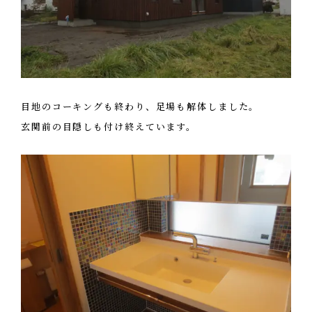
オフィス
エコへの取り組み
CONTACT
お問い合わせ・資料請求
目地のコーキングも終わり、足場も解体しました。
玄関前の目隠しも付け終えています。