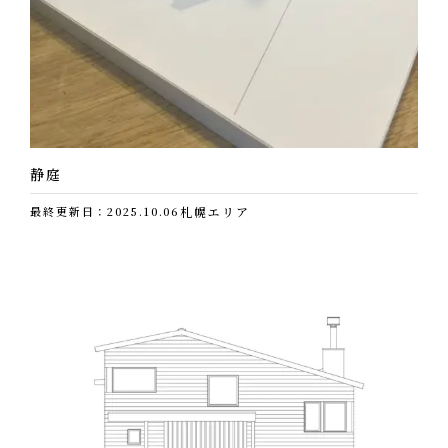
ワイヤーメッシュもキレイに敷かれているし、廻りの埋め
戻しもキレイだし、いいかんじですよね。
恒例のビスピッチ確認です。
きちんと施工されています。
ビスのめり込みもなく、良いんじゃないでしょうか。
静庭
屋根です。
最終更新日：2025.10.06
札幌エリア
アスファルトシングル葺きです。
追っかけ左官屋さんの登場です。
さっそく地鎮祭です。
キレイに終了しました。
こちらも同様に、ジョイント部分を処理していきます。
祝詞を奏上しています。
毎回思うのですが、神主さんの拍手の音って和楽器のよう
な音がします。
いつの間にやら建具屋さんが来てったみたいです。
軒の金物も付けて、キレイに完了です。
どうやったらあんな音が出せるのか不思議です。
始め何もなかった空間が、すっかり台所になっていまし
た…..。
基礎の完成です。
この間約３週間ほどです。