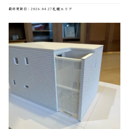
立ち上がりのコンクリートも打設して
てなわけで、乗り込んで４日目でこんな状態です。
追っかけモルタル壁も仕上げていきます。
せっせこせっせこ埋め戻します。
早いですね。
最終更新日：2026.04.27
札幌エリア
２回に分けてモルタルを仕上げていきます。
大型と小型の重機の二刀流で行っていました。
中の様子はこんな感じです。
まだちょっと雑然としています。
ちょっと隙を見せると、木製のサッシも付け終わり、付加
断熱も終わっていました。
てなわけで「ＭＵＫＡＥＲＵイエ」を紹介していきます。
雨が降ると断熱材が台無しになってしまうので、総出であ
北海道伊達市の閑静な住宅地に、４０坪ちょいの一部平屋
っという間に終わらせてしまいます。
そしてクロスを貼っていきます。
の２階建て住宅です。
継ぎ目のところを、ゴロゴロしています。
道路から見て右斜め奥の方向が南になります。
屋根も組み終わって、合板も張り終えたので、追っかけタ
中はすっかりこんな感じです。
最終コンクリート打設です。
イベックを張っていきます。
いよいよ仕上げって感じです。