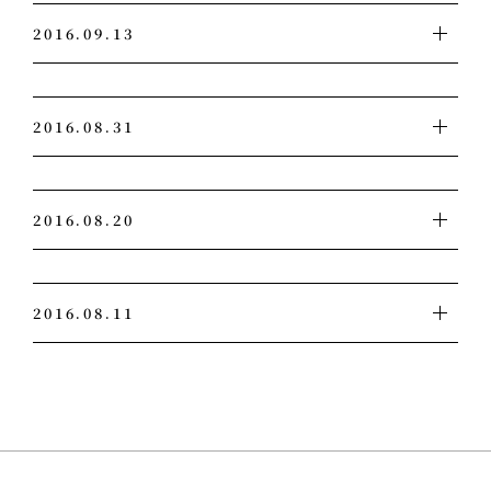
なんか一気に寒くなってきましたね。
においの虫の味って意味らしい(？)のですが
2016.09.13
日中はなかなか暑いのですが、朝は寒いですね。
食べたことあるんでしょうか？
さすが１０月って感じでしょうか。
こんにちわ。現場担当Ｓです。
よく名作とか秀作とかといわれている小説や物語って
温暖化って叫んでいるけど、やっぱり寒くなるんですね。
2016.08.31
冒頭の部分で読者を虜にさせる
あ～やっぱり寒くなるのかぁ……。
絶妙な言い回しで始まりますよね。
こんにちわ。現場担当Ｓです。
小さな頃から毎年のようにある男がやって来ます。
自分も毎回毎回どうやって切り出そうかなと、悩みまくっ
2016.08.20
そいつはとにかくあつい奴で、なんか一生懸命愛想を振り
ています。
まいては帰って行くなぁ的な感じのやつだったのですが
それで今回はどうしようかなと思いつつ悩みながら
皆さんお盆はどのように過ごされました？
最近の奴は、なんかいつまでも居座り続けるし、妙にべた
の….。
2016.08.11
うちはとりあえずお墓参りに行って、
べた寄ってくるし、いい加減にしてくれと愚痴をこぼして
こんにちわ。現場担当Ｓです。
明日は積丹でウニ丼でも食べに行こうかなぁ～って思った
しまうここ最近です。
最後の大詰めです。
いや～暑いですね。
矢先に、あろう事かうちの愚息が風邪をこじらせてしま
おまけに今年は、そいつの友人で、Ｄボールに出てきそう
隙間をコーキングして外部はお終いです。
こう暑い日が続くと食欲もなくなりますよね。
い、
ななんかへんな名前の…
きれいに仕上がってます。
夏になると我が家では冷たい麺系の食事が増えてきます。
それが自分とお盆休みで帰ってきている長女にうつってし
じゅうにごうさん？じゅうごうさん？
さら～っと食べられるので
まい…。
あぁ～あ、はやく秋ちゃん来ないかな
外壁の板もちゃくちゃくと進んでいます。