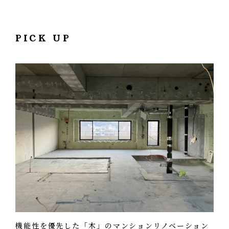
良いと言えば良いのですが….。
熱っぽいし嘔吐っぽいし
こんにちわ。現場担当Ｓです。
張る材料も適当に張るのではなく、節が少なめのものは家
ちょっと力が出ないですよね。
さんざんだったなぁ。
の“顔”になるところに張ったり、木材の乾燥による反りも
PICK UP
やっぱり鰻くらいのものをたべて力つけたいですよね。
こんにちわ。現場担当Ｓです。
良い天気に恵まれて、すこぶる快調に進めています。
考慮して、木の裏側を表に張ったり….。
鰻と言えば
通気の下地を組み始めました。
昨年姫路の方に旅行に行ったときに
２階部分はモルタルで１階部分は板張りの仕上げになりま
鰻を食べてきました。
す。
関西方面の鰻って蒸さないって知ってました？
本当に”焼き”のみの鰻でした。
窓がついています。
まぁそれはそれでとてもおいしかったですが、
付加断熱の下地も組始めました。
自分としてはやっぱり蒸した鰻が好みかな。
こんにちわ。現場担当Ｓです。
クロス屋さんが乗り込んできました。
まずはパテ処理です。
いやぁ暑い日が続きますね。
台風も近づいてきてるし早く囲ってしまわないと。
機能性を優先した「木」のマンションリノベーション