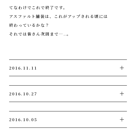
てなわけでこれで終了です。
アスファルト舗装は、これがアップされる頃には
終わっているかな？
それでは皆さん次回まで…..。
2016.11.11
タイヤ交換もして、防寒ジャンパー着込んで、手袋もはい
2016.10.27
て、下着も１枚多くはいて、よーし、これで寒さ対策はば
っちしと張り切ってみたものの、長靴が夏用…..。
いや～あの変なにおいの虫の季節ですね。
めっちゃ足冷たいのなんのって。
2016.10.05
なぜ寒くなってから大量に現れるのでしょうかね。
こんにちわ。現場担当Ｓです。
そう言えば、某東南アジアの○くちーって野菜、あの変な