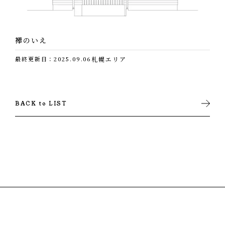
いよいよ大工さんが乗り込んできます。
板張りの準備がちゃくちゃくと進んでいます。
壁に板金が貼られているのが解りますか？
襷のいえ
板張りの部分は、これに通気の下地を組んでいきます。
最終更新日：2025.09.06
札幌エリア
屋根が葺き終わったので、中をのぞいてみると、さっそく
そして、塗りまくっていきます。
天井の断熱材を入れていました。
BACK to LIST
きちんと付加断熱されているのが、わかりますね。
屋根屋さんもやって来ました。
調査の結果、地盤改良が必要な土地でしたので
これで雨が降っても、とりあえず安心です。
コンクリート杭を打設します。
…..なんて思っていたら
最後のぐいぐいっと押し込んでいるところです。
２回の小さな部屋で、出演回数ナンバーワンの建具屋さん
重機が浮いているのがわかりますか？
が、もくもくと作業をしていました。
やって来ました大工さんです。
今回は寡黙なＫむらさんです。
お盆休みまでになんとか屋根までかけたいので、応援部隊