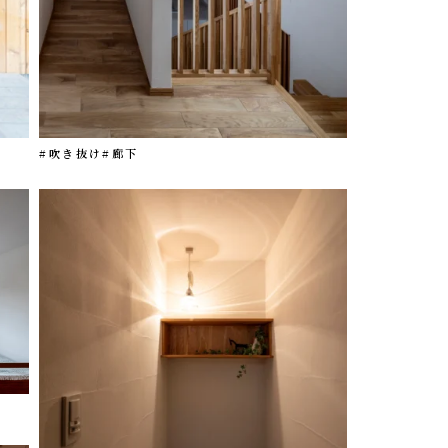
#吹き抜け
#廊下