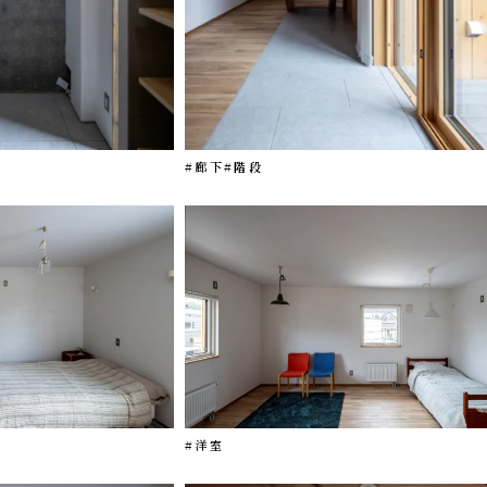
#廊下
#階段
#洋室