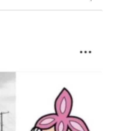
グ
#トイレ
#バスルーム
#ビルトインガレージ
#フリースペース
張り
#外観
#寝室
#店舗
#廊下
#書斎
#洋室
#洗面
#片流れ屋根