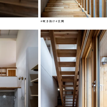
#吹き抜け
#玄関