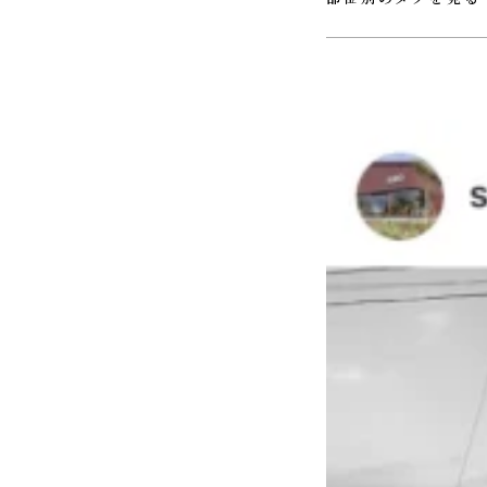
#ＵＴ
#ウォークインクロ
#ホール
#リビング
#ロフ
#玄関
#薪ストーブ
#階段