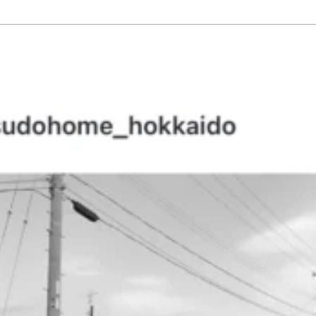
ーゼット
#エクステリア
#キッチン
#シューズクローゼット
#その他
#ダイニン
ト
#切妻屋根
#吹き抜け
#和室
#坪庭
#外壁ガルバリウム鋼板
#外壁塗壁
#外壁板