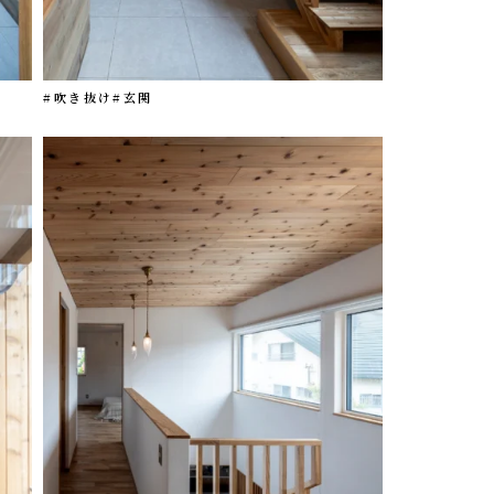
#吹き抜け
#玄関