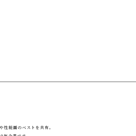
や性能面のベストを共有。
0年企業です。