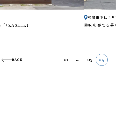
室蘭市
本社エリ
+ZASHIKI」
趣味を奏でる暮
01
…
03
04
BACK
BACK