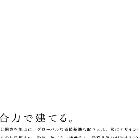
くり
NEWS
お知らせ
EVENT
イベント情報
道と関東を拠点に、グローバルな価値基準も取り入れ、常にデザイン
LIVE REPORT
見せます建築現場
ら公共建築まで、設計・施工を一括受注し、最高品質を創造する10