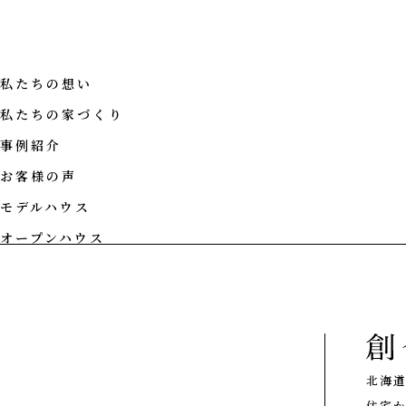
私たちの想い
私たちの家づくり
事例紹介
お客様の声
モデルハウス
CONCEPT
オープンハウス
私たちの想い
PHILOSOPHY
私たちの家づ
注文住宅
技術
性能
北海
設計施工
住宅か