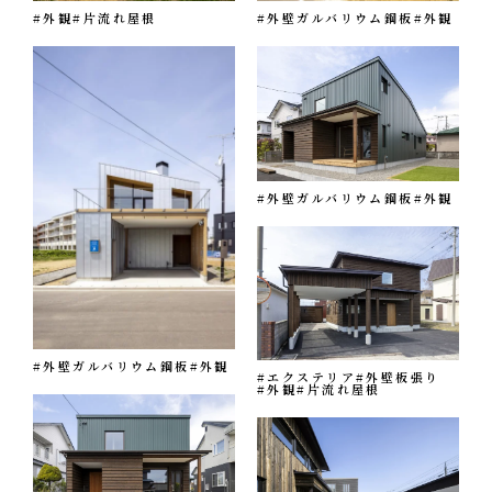
#外観
#片流れ屋根
#外壁ガルバリウム鋼板
#外観
#外壁ガルバリウム鋼板
#外観
#外壁ガルバリウム鋼板
#外観
#エクステリア
#外壁板張り
#外観
#片流れ屋根