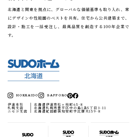
北海道と関東を拠点に、グローバルな価値基準も取り入れ、常
にデザインや性能面のベストを共有。
住宅から公共建築まで、
設計・施工を一括受注し、最高品質を創造する100年企業で
す。
HOKKAIDO
SAPPORO
伊達本社
北海道伊達市松ヶ枝町65-8
札幌支店
北海道札幌市豊平区中の島1条5丁目3-11
ニセコ支店
北海道虻田郡俱知安町字比羅夫159-8