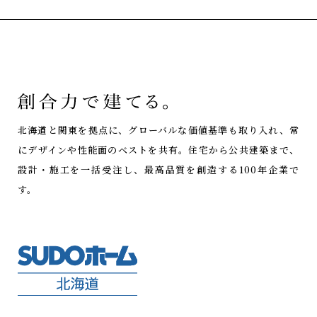
北海道と関東を拠点に、グローバルな価値基準も取り入れ、常
にデザインや性能面のベストを共有。
住宅から公共建築まで、
設計・施工を一括受注し、最高品質を創造する100年企業で
す。