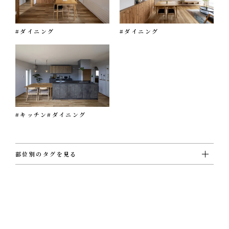
#ダイニング
#ダイニング
#キッチン
#ダイニング
部位別のタグを見る
#ＵＴ
#ウォークインクローゼット
#エクステリア
#キッチン
#シューズクローゼット
#その他
#ダイニング
#トイレ
#バスルーム
#ビルトインガレージ
#フリースペース
#ホール
#リビング
#ロフト
#切妻屋根
#吹き抜け
#和室
#坪庭
#外壁ガルバリウム鋼板
#外壁塗壁
#外壁板張り
#外観
#寝室
#店舗
#廊下
#書斎
#洋室
#洗面
#片流れ屋根
#玄関
#薪ストーブ
#階段