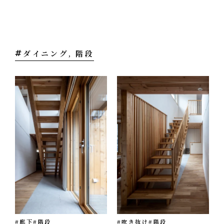
オフィス
エコへの取り組み
CONTACT
お問い合わせ・資料請求
ダイニング, 階段
#廊下
#階段
#吹き抜け
#階段