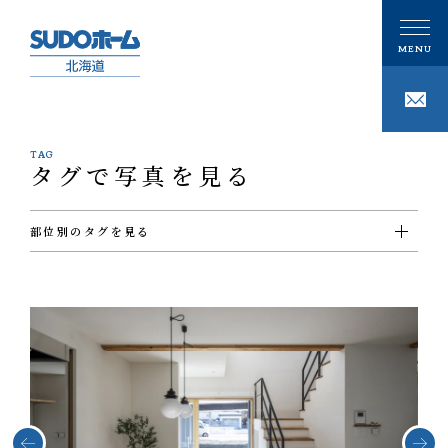
TAG
タグで写真を見る
CONCEPT
私たちの想い
部位別のタグを見る
PHILOSOPHY
私たちの家づくり
#ＵＴ
#ウォークインクローゼット
#エクステリア
#キッチン
#シューズクローゼット
#その他
#ダイニング
#トイレ
#バスルーム
#ビルトインガレージ
#フリースペース
#ホール
#リビング
#ロフト
#切妻屋根
#吹き抜け
#和室
#坪庭
#外壁ガルバリウム鋼板
#外壁塗壁
注文住宅
#外壁板張り
#外観
#寝室
#店舗
#廊下
#書斎
#洋室
#洗面
GALLERY
#片流れ屋根
#玄関
#薪ストーブ
#階段
ギャラリー
技術
事例紹介
性能
MODELHOUSE
モデルハウス
タグで写真を見る
設計施工