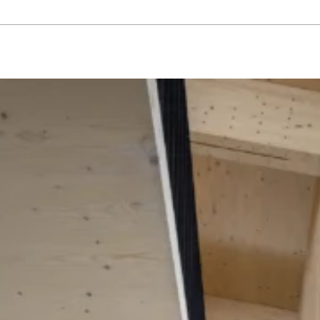
ーゼット
#エクステリア
#キッチン
#シューズクローゼット
#その他
#ダイニン
ト
#切妻屋根
#吹き抜け
#和室
#坪庭
#外壁ガルバリウム鋼板
#外壁塗壁
#外壁板