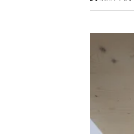
#ＵＴ
#ウォークインクロ
#ホール
#リビング
#ロフ
#玄関
#薪ストーブ
#階段