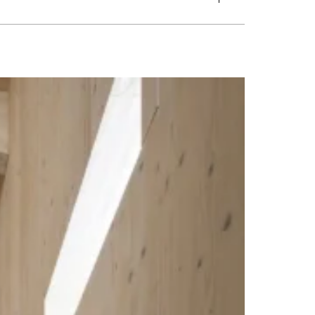
グ
#トイレ
#バスルーム
#ビルトインガレージ
#フリースペース
張り
#外観
#寝室
#店舗
#廊下
#書斎
#洋室
#洗面
#片流れ屋根