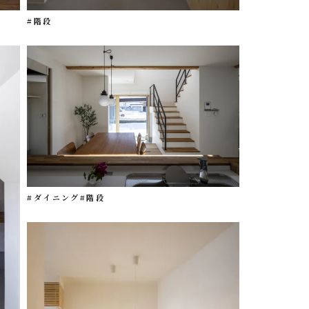
#階段
#ダイニング
#階段