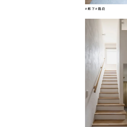
#廊下
#階段