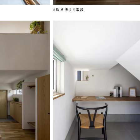
#吹き抜け
#階段