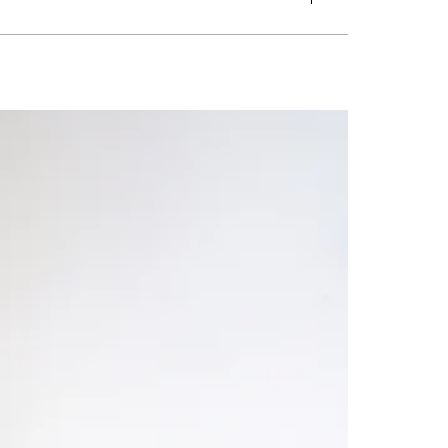
グ
#トイレ
#バスルーム
#ビルトインガレージ
#フリースペース
張り
#外観
#寝室
#店舗
#廊下
#書斎
#洋室
#洗面
#片流れ屋根