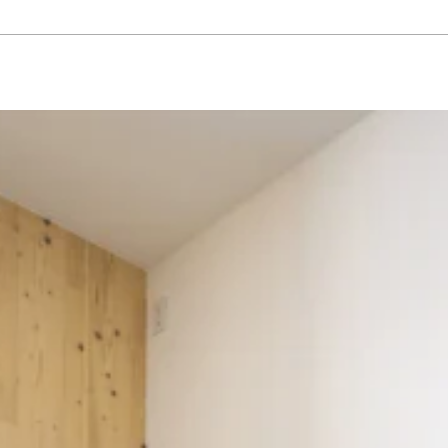
ーゼット
#エクステリア
#キッチン
#シューズクローゼット
#その他
#ダイニン
ト
#切妻屋根
#吹き抜け
#和室
#坪庭
#外壁ガルバリウム鋼板
#外壁塗壁
#外壁板