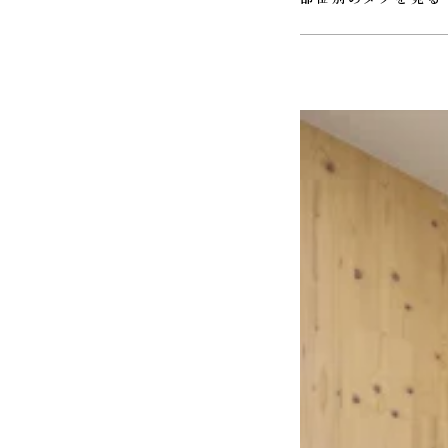
#ＵＴ
#ウォークインクロ
#ホール
#リビング
#ロフ
#玄関
#薪ストーブ
#階段