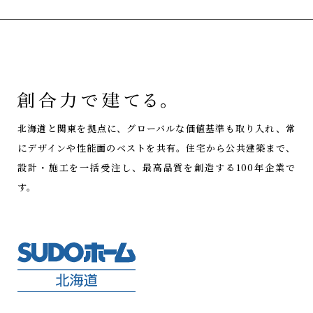
北海道と関東を拠点に、グローバルな価値基準も取り入れ、常
にデザインや性能面のベストを共有。
住宅から公共建築まで、
設計・施工を一括受注し、最高品質を創造する100年企業で
す。